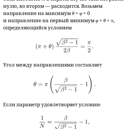
нулю, во втором — расходится. Возьмем
направление на максимум
θ
=
φ
= 0
и направление на первый минимум
φ
=
θ
+ π,
определяющийся условием
Угол между направлениями составляет
Если параметр удовлетворяет условию