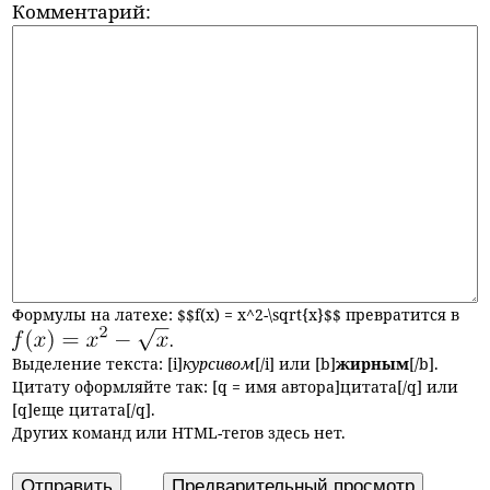
Комментарий:
Формулы на латехе:
$$
f(x) =
x^2-\sqrt{x}
$$
превратится в
.
Выделение текста: [i]
курсивом
[/i] или [b]
жирным
[/b].
Цитату оформляйте так: [q = имя автора]цитата[/q] или
[q]еще цитата[/q].
Других команд или
HTML-тегов
здесь нет.