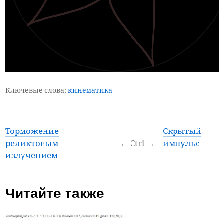
Ключевые слова:
кинематика
Торможение
Скрытый
реликтовым
←
Ctrl
→
импульс
излучением
Читайте также